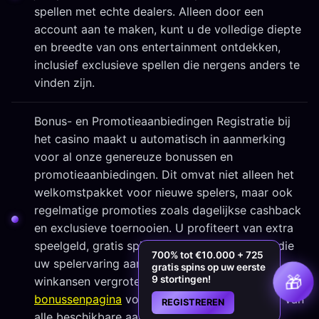
spellen met echte dealers. Alleen door een
account aan te maken, kunt u de volledige diepte
en breedte van ons entertainment ontdekken,
inclusief exclusieve spellen die nergens anders te
vinden zijn.
Bonus- en Promotieaanbiedingen Registratie bij
het casino maakt u automatisch in aanmerking
voor al onze genereuze bonussen en
promotieaanbiedingen. Dit omvat niet alleen het
welkomstpakket voor nieuwe spelers, maar ook
regelmatige promoties zoals dagelijkse cashback
en exclusieve toernooien. U profiteert van extra
speelgeld, gratis spins en andere beloningen die
700% tot €10.000 + 725
uw spelervaring aanzienlijk verbeteren en uw
gratis spins op uw eerste
🎁
9 stortingen!
winkansen vergroten.
Bezoek onze
bonussenpagina
voor een compleet overzicht van
REGISTREREN
alle beschikbare aanbiedingen.