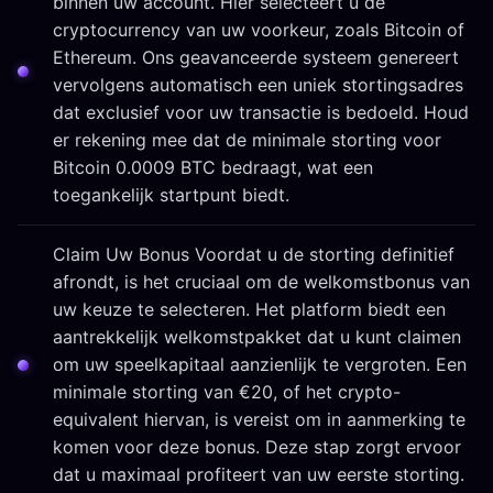
binnen uw account. Hier selecteert u de
cryptocurrency van uw voorkeur, zoals Bitcoin of
Ethereum. Ons geavanceerde systeem genereert
vervolgens automatisch een uniek stortingsadres
dat exclusief voor uw transactie is bedoeld. Houd
er rekening mee dat de minimale storting voor
Bitcoin 0.0009 BTC bedraagt, wat een
toegankelijk startpunt biedt.
Claim Uw Bonus Voordat u de storting definitief
afrondt, is het cruciaal om de welkomstbonus van
uw keuze te selecteren. Het platform biedt een
aantrekkelijk welkomstpakket dat u kunt claimen
om uw speelkapitaal aanzienlijk te vergroten. Een
minimale storting van €20, of het crypto-
equivalent hiervan, is vereist om in aanmerking te
komen voor deze bonus. Deze stap zorgt ervoor
dat u maximaal profiteert van uw eerste storting.