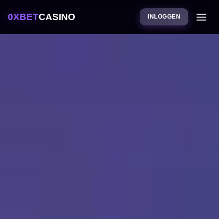
0XBET
CASINO
INLOGGEN