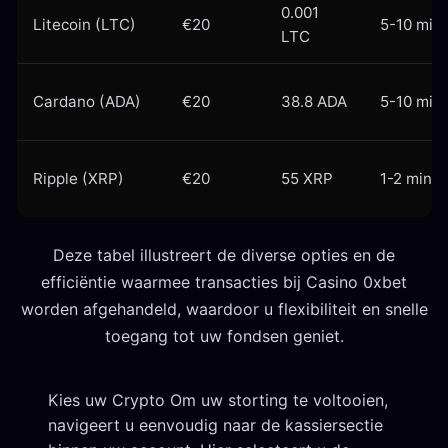
0.001
Litecoin (LTC)
€20
5-10 min
LTC
Cardano (ADA)
€20
38.8 ADA
5-10 min
Ripple (XRP)
€20
55 XRP
1-2 minu
Deze tabel illustreert de diverse opties en de
efficiëntie waarmee transacties bij Casino 0xbet
worden afgehandeld, waardoor u flexibiliteit en snelle
toegang tot uw fondsen geniet.
Kies uw Crypto Om uw storting te voltooien,
navigeert u eenvoudig naar de kassiersectie