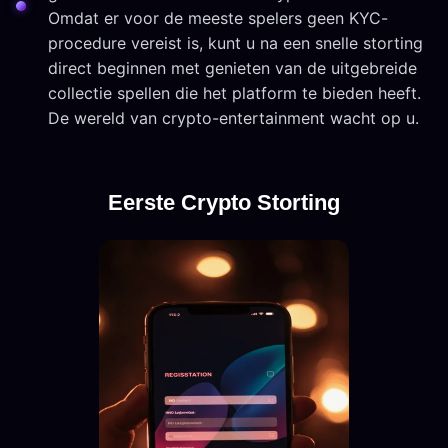
Omdat er voor de meeste spelers geen KYC-
procedure vereist is, kunt u na een snelle storting
direct beginnen met genieten van de uitgebreide
collectie spellen die het platform te bieden heeft.
De wereld van crypto-entertainment wacht op u.
Eerste Crypto Storting