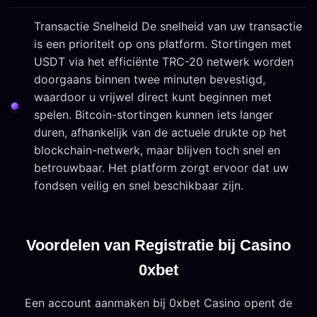
Transactie Snelheid De snelheid van uw transactie
is een prioriteit op ons platform. Stortingen met
USDT via het efficiënte TRC-20 netwerk worden
doorgaans binnen twee minuten bevestigd,
waardoor u vrijwel direct kunt beginnen met
spelen. Bitcoin-stortingen kunnen iets langer
duren, afhankelijk van de actuele drukte op het
blockchain-netwerk, maar blijven toch snel en
betrouwbaar. Het platform zorgt ervoor dat uw
fondsen veilig en snel beschikbaar zijn.
Voordelen van Registratie bij Casino
0xbet
Een account aanmaken bij 0xbet Casino opent de